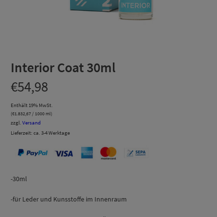
Interior Coat 30ml
€
54,98
Enthält 19% MwSt.
(
€
1.832,67
/ 1000 ml)
zzgl.
Versand
Lieferzeit: ca. 3-4 Werktage
-30ml
-für Leder und Kunsstoffe im Innenraum