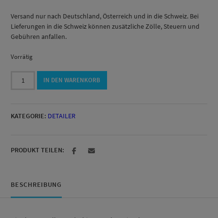
Versand nur nach Deutschland, Österreich und in die Schweiz. Bei
Lieferungen in die Schweiz können zusätzliche Zölle, Steuern und
Gebühren anfallen.
Vorrätig
Bio
IN DEN WARENKORB
Nano
Pro
V2
KATEGORIE:
DETAILER
500ml
(ready
to
use)
PRODUKT TEILEN:
Menge
BESCHREIBUNG