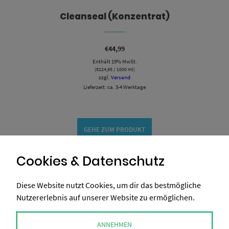
Cleanseal (Konzentrat)
€
44,99
Enthält 19% MwSt.
(
€
224,95
/ 1000 ml)
zzgl.
Versand
Lieferzeit: ca. 3-4 Werktage
GEHE ZUM PRODUKT
Cookies & Datenschutz
Diese Website nutzt Cookies, um dir das bestmögliche
Nutzererlebnis auf unserer Website zu ermöglichen.
ANNEHMEN