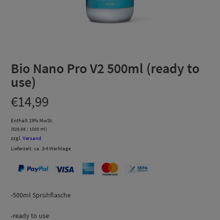
Bio Nano Pro V2 500ml (ready to
use)
€
14,99
Enthält 19% MwSt.
(
€
29,98
/ 1000 ml)
zzgl.
Versand
Lieferzeit: ca. 3-4 Werktage
-500ml Sprühflasche
-ready to use